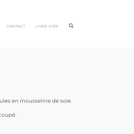
CONTACT
LIVRE D’OR
ules en mousseline de soie.
 coupé.