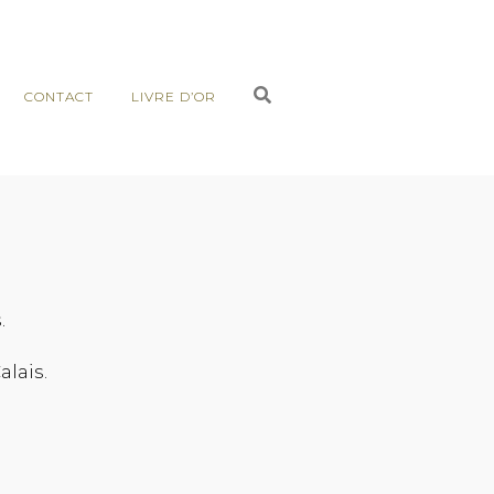
CONTACT
LIVRE D’OR
.
lais.